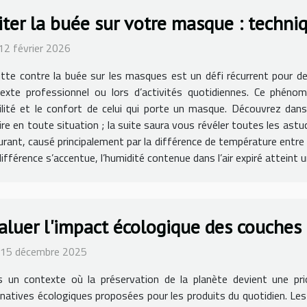
iter la buée sur votre masque : techniq
 12 février 2026
utte contre la buée sur les masques est un défi récurrent pour 
exte professionnel ou lors d’activités quotidiennes. Ce phénom
bilité et le confort de celui qui porte un masque. Découvrez da
aire en toute situation ; la suite saura vous révéler toutes les ast
t, causé principalement par la différence de température entre l’
fférence s’accentue, l’humidité contenue dans l’air expiré atteint u
aluer l'impact écologique des couches 
 15 décembre 2025
 un contexte où la préservation de la planète devient une prior
rnatives écologiques proposées pour les produits du quotidien. L