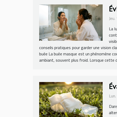
Év
Jeu.
La l
cont
visi
conseils pratiques pour garder une vision cl
buée La buée masque est un phénomène couran
ambiant, souvent plus froid. Lorsque cette di
Év
Lun.
Dans
alte