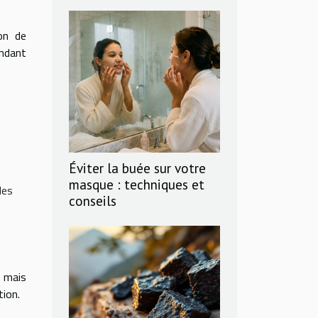
on de
ndant
Éviter la buée sur votre
masque : techniques et
les
conseils
, mais
tion.