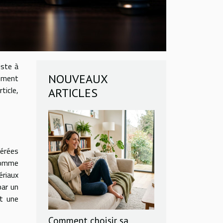
iste à
NOUVEAUX
tement
ticle,
ARTICLES
sérées
comme
ériaux
par un
et une
Comment choisir sa