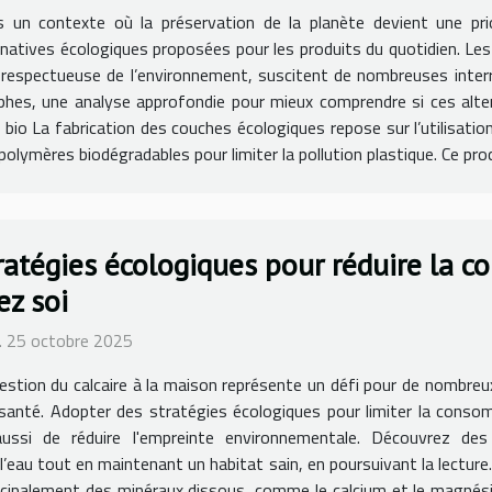
 un contexte où la préservation de la planète devient une prior
rnatives écologiques proposées pour les produits du quotidien. L
 respectueuse de l’environnement, suscitent de nombreuses interr
phes, une analyse approfondie pour mieux comprendre si ces alte
io La fabrication des couches écologiques repose sur l’utilisation 
lymères biodégradables pour limiter la pollution plastique. Ce proce
ratégies écologiques pour réduire la 
ez soi
 25 octobre 2025
estion du calcaire à la maison représente un défi pour de nombreu
 santé. Adopter des stratégies écologiques pour limiter la cons
aussi de réduire l'empreinte environnementale. Découvrez d
 l’eau tout en maintenant un habitat sain, en poursuivant la lecture
cipalement des minéraux dissous, comme le calcium et le magnésium