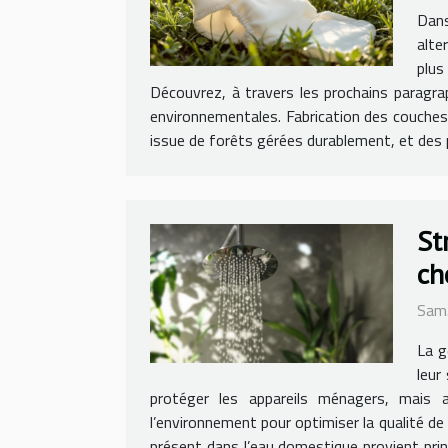
Dans
alte
plus
Découvrez, à travers les prochains paragra
environnementales. Fabrication des couches b
issue de forêts gérées durablement, et des po
St
ch
Sam.
La g
leur
protéger les appareils ménagers, mais 
l’environnement pour optimiser la qualité de
présent dans l’eau domestique provient prin