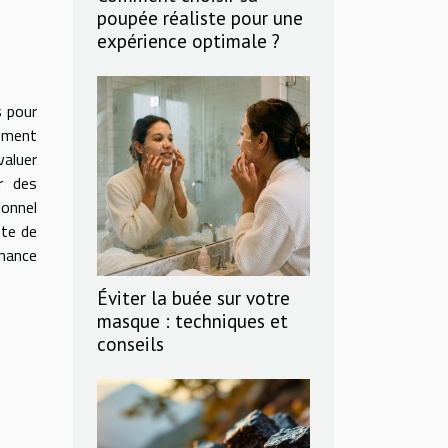
poupée réaliste pour une
expérience optimale ?
s pour
tement
valuer
r des
ionnel
pte de
enance
Éviter la buée sur votre
masque : techniques et
conseils